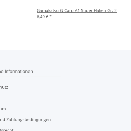
Gamakatsu G-Carp A1 Super Haken Gr. 2
6,49 €
*
he Informationen
hutz
sum
 und Zahlungsbedingungen
fsrecht